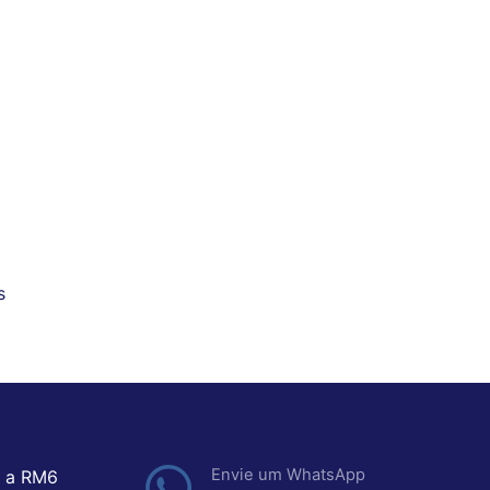
s
Envie um WhatsApp
 a RM6